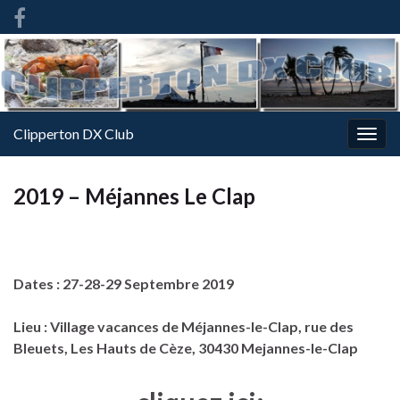
French
-
FR
Clipperton DX Club
Togg
navig
2019 – Méjannes Le Clap
Dates : 27-28-29 Septembre 2019
Lieu : Village vacances de Méjannes-le-Clap, rue des
Bleuets, Les Hauts de Cèze, 30430 Mejannes-le-Clap