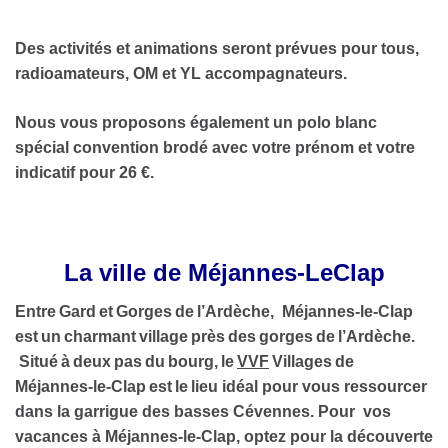
Des activités et animations seront prévues pour tous,
radioamateurs, OM et YL accompagnateurs.
Nous vous proposons également un polo blanc
spécial convention brodé avec votre prénom et votre
indicatif pour 26 €.
La ville de Méjannes-LeClap
Entre
Gard
et
Gorges
de
l’Ardèche,
Méjannes-le-Clap
est
un
charmant
village
près
des
gorges
de
l’Ardèche.
Situé
à
deux
pas
du
bourg,
le
VVF
Villages
de
Méjannes-le-Clap
est
le
lieu
idéal pour vous ressourcer
dans la garrigue des basses Cévennes. Pour vos
vacances à Méjannes-le-Clap, optez pour la découverte