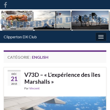
French
-
FR
Clipperton DX Club
Togg
navig
CATÉGORIE :
ENGLISH
V73D – « L’expérience des îles
DÉC
21
Marshalls »
2015
Par
Vincent