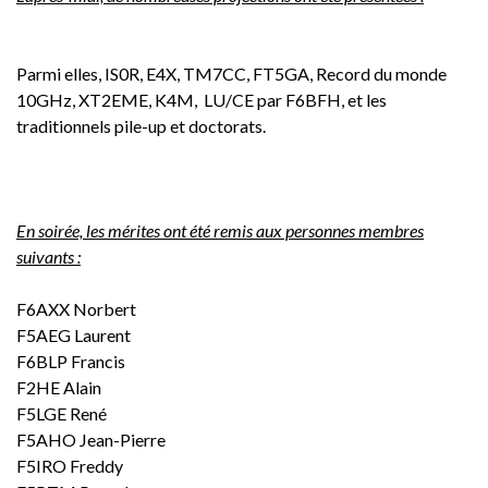
Parmi elles, IS0R, E4X, TM7CC, FT5GA, Record du monde
10GHz, XT2EME, K4M, LU/CE par F6BFH, et les
traditionnels pile-up et doctorats.
En soirée, les mérites ont été remis aux personnes membres
suivants :
F6AXX Norbert
F5AEG Laurent
F6BLP Francis
F2HE Alain
F5LGE René
F5AHO Jean-Pierre
F5IRO Freddy