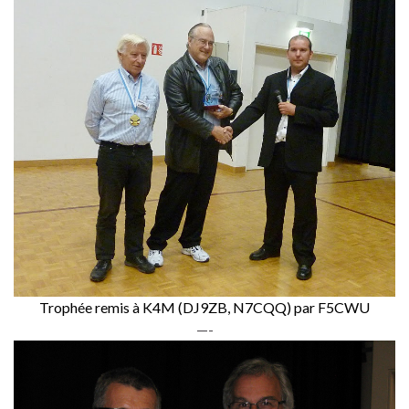
Trophée remis à K4M (DJ9ZB, N7CQQ) par F5CWU
—-