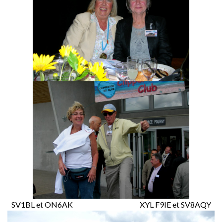
SV1BL et ON6AK XYL F9IE et SV8AQY