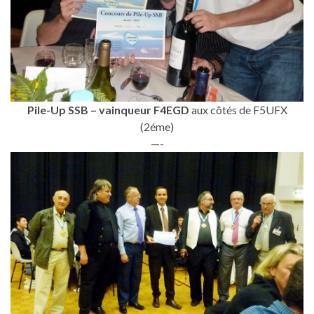
Pile-Up SSB – vainqueur F4EGD
aux côtés de F5UFX
(2éme)
—-