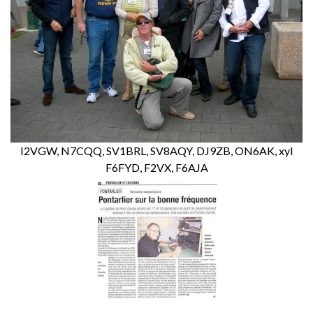
I2VGW, N7CQQ, SV1BRL, SV8AQY, DJ9ZB, ON6AK, xyl
F6FYD, F2VX, F6AJA