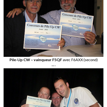
Pile-Up CW – vainqueur F5QF
avec F6AXX (second)
—-