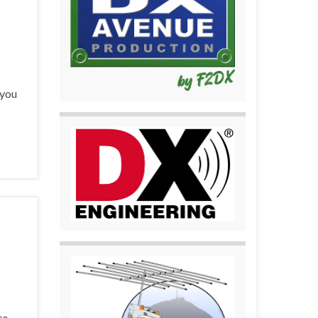
 you
to