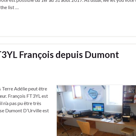
the list …
T3YL François depuis Dumont
 Terre Adélie peut être
eur. François FT3YL est
 n’a pas pu être très
base Dumont D’Urville est