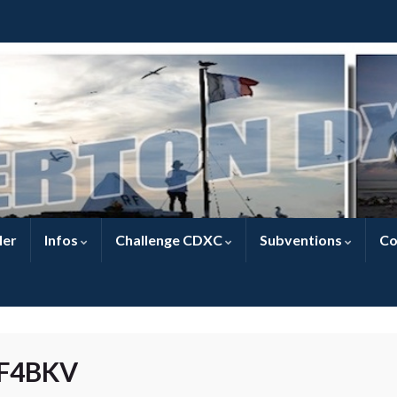
ler
Infos
Challenge CDXC
Subventions
Co
 F4BKV