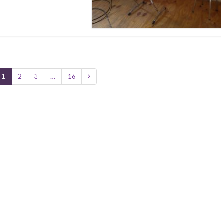
1
2
3
…
16