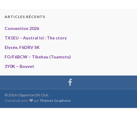
ARTICLES RÉCENTS
Convention 2026
TX5EU – Austral Isl : The story
Elysée, F6DRV SK
FO/F6BCW – Tikehau (Tuamotu)
3Y0K – Bouvet
© 2026 Clipperton DX Club.
Construit avec
par
Thèmes Graphene
.