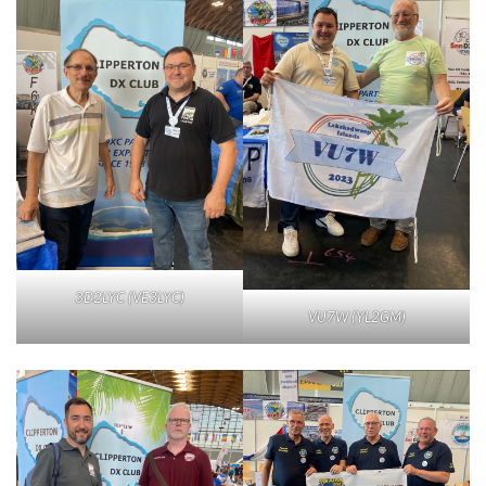
3D2LYC (VE3LYC)
VU7W (YL2GM)