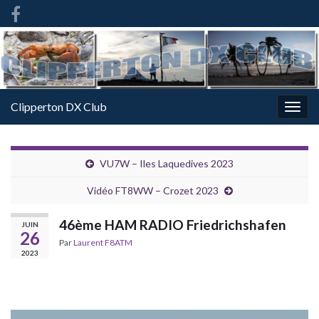
French
-
FR
Clipperton DX Club
Togg
navig
VU7W – Iles Laquedives 2023
Vidéo FT8WW – Crozet 2023
46ème HAM RADIO Friedrichshafen
JUIN
26
Par
Laurent F8ATM
2023