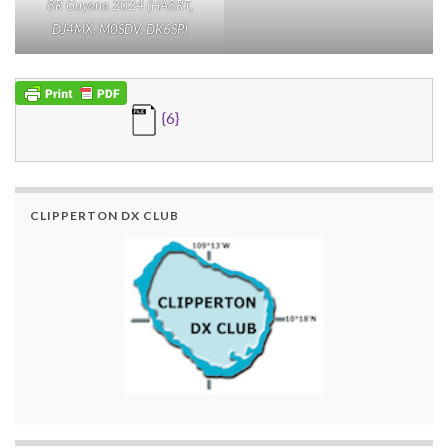
8R Guyana 2024 (HA8RT,
DJ4MX, M0SDV, DK6SP)
{6}
CLIPPERTON DX CLUB