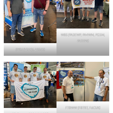
W8S (PA3EWP, PA4WM, PG5M,
PA2KW)
3Y0J (LB1QI, LB5GI)
FT8WW (F8TRT, F6CUK)