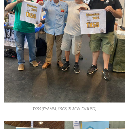
TX5S (EY8MM, K5GS, ZL3CW, EA3HSO)