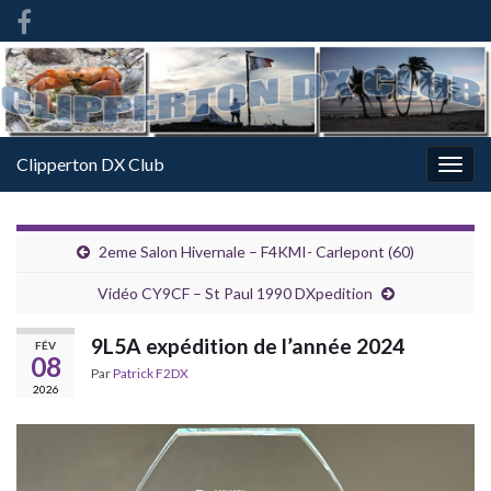
French
-
FR
Clipperton DX Club
Togg
navig
2eme Salon Hivernale – F4KMI- Carlepont (60)
Vidéo CY9CF – St Paul 1990 DXpedition
9L5A expédition de l’année 2024
FÉV
08
Par
Patrick F2DX
2026