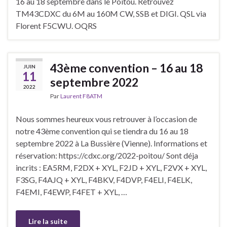
16 au 18 septembre dans le Poitou. Retrouvez
TM43CDXC du 6M au 160M CW, SSB et DIGI. QSL via
Florent F5CWU. OQRS
43ème convention – 16 au 18
JUIN
11
septembre 2022
2022
Par
Laurent F8ATM
Nous sommes heureux vous retrouver à l’occasion de
notre 43ème convention qui se tiendra du 16 au 18
septembre 2022 à La Bussière (Vienne). Informations et
réservation: https://cdxc.org/2022-poitou/ Sont déja
incrits : EA5RM, F2DX + XYL, F2JD + XYL, F2VX + XYL,
F3SG, F4AJQ + XYL, F4BKV, F4DVP, F4ELI, F4ELK,
F4EMI, F4EWP, F4FET + XYL, …
Lire la suite