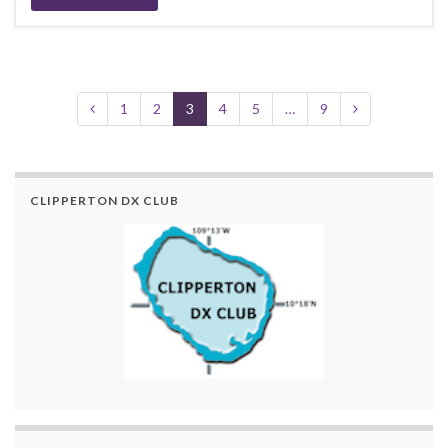
1
2
3
4
5
…
9
CLIPPERTON DX CLUB