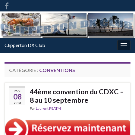
French
-
FR
Clipperton DX Club
Togg
navig
CATÉGORIE :
CONVENTIONS
44ème convention du CDXC –
MAI
08
8 au 10 septembre
2023
Par
Laurent F8ATM