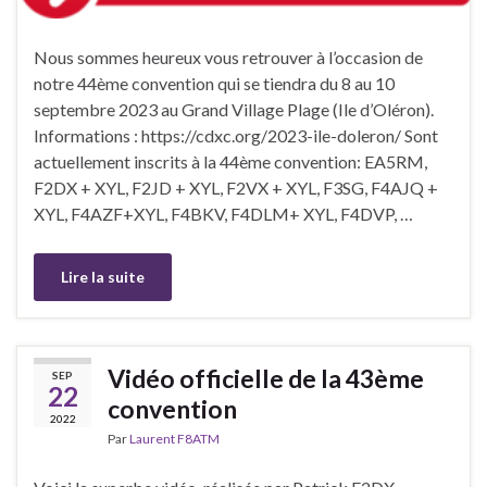
Nous sommes heureux vous retrouver à l’occasion de
notre 44ème convention qui se tiendra du 8 au 10
septembre 2023 au Grand Village Plage (Ile d’Oléron).
Informations : https://cdxc.org/2023-ile-doleron/ Sont
actuellement inscrits à la 44ème convention: EA5RM,
F2DX + XYL, F2JD + XYL, F2VX + XYL, F3SG, F4AJQ +
XYL, F4AZF+XYL, F4BKV, F4DLM+ XYL, F4DVP, …
Lire la suite
Vidéo officielle de la 43ème
SEP
22
convention
2022
Par
Laurent F8ATM