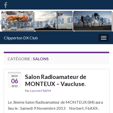
French
-
FR
Clipperton DX Club
Togg
navig
CATÉGORIE :
SALONS
Salon Radioamateur de
NOV
06
MONTEUX – Vaucluse.
2013
Par
Laurent F8ATM
Le 36eme Salon Radioamateur de MONTEUX (84) aura
lieu le : Samedi 9 Novembre 2013 Norbert, F6AXX ,