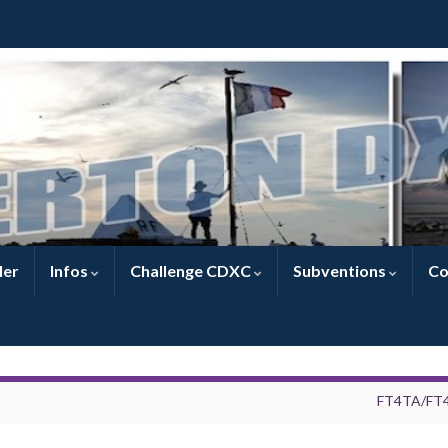
ler
Infos
Challenge CDXC
Subventions
Co
FT4TA/FT