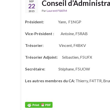
Conseil d’Administr
SEP
22
Par
Laurent F8ATM
2015
Président:
Yann, F1NGP
Vice-Président :
Antoine, F5RAB
Trésorier:
Vincent, F4BKV
Trésorier Adjoint:
Sébastien, F5UFX
Secrétaire:
Stéphane, F5UOW
Les autres membres du CA:
Thierry, F4TTR, Bru