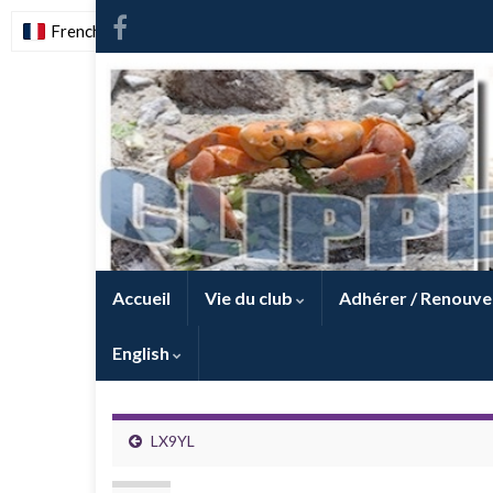
French
-
FR
Accueil
Vie du club
Adhérer / Renouve
English
LX9YL