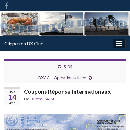
French
-
FR
Clipperton DX Club
Togg
navig
5J0R
DXCC – Opération validée
Coupons Réponse Internationaux
NOV
14
Par
Laurent F8ATM
2013