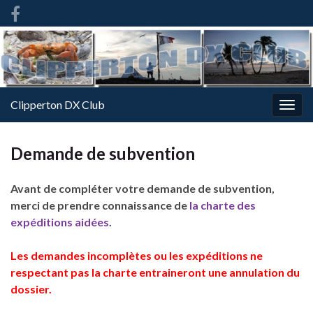
French
-
FR
Clipperton DX Club
Togg
navig
Demande de subvention
Avant de compléter votre demande de subvention,
merci de prendre connaissance de
la charte des
expéditions aidées
.
Les demandes incomplètes ou les expéditions ne
respectant pas la charte entraineront une annulation du
dossier.