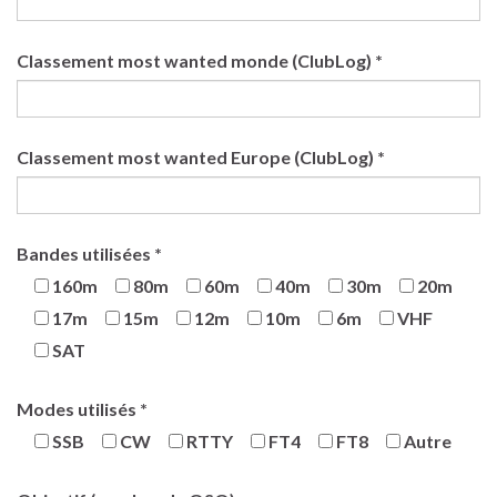
Classement most wanted monde (ClubLog) *
Classement most wanted Europe (ClubLog) *
Bandes utilisées *
160m
80m
60m
40m
30m
20m
17m
15m
12m
10m
6m
VHF
SAT
Modes utilisés *
SSB
CW
RTTY
FT4
FT8
Autre