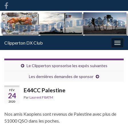
French
-
FR
Clipperton DX Club
Togg
navig
Le Clipperton sponsorise les expés suivantes
Les dernières demandes de sponsor
E44CC Palestine
FÉV
24
Par
Laurent F8ATM
2020
Nos amis Kaopiens sont revenus de Palestine avec plus de
51000 QSO dans les poches.