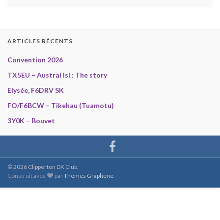
ARTICLES RÉCENTS
Convention 2026
TX5EU – Austral Isl : The story
Elysée, F6DRV SK
FO/F6BCW – Tikehau (Tuamotu)
3Y0K – Bouvet
© 2026 Clipperton DX Club.
Construit avec
par
Thèmes Graphene
.