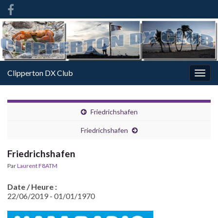
French
-
FR
Clipperton DX Club
Togg
navig
Friedrichshafen
Friedrichshafen
Friedrichshafen
Par
Laurent F8ATM
Date / Heure :
22/06/2019 - 01/01/1970