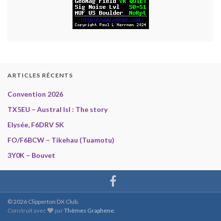
ARTICLES RÉCENTS
Convention 2026
TX5EU – Austral Isl : The story
Elysée, F6DRV SK
FO/F6BCW – Tikehau (Tuamotu)
3Y0K – Bouvet
© 2026 Clipperton DX Club.
Construit avec
par
Thèmes Graphene
.