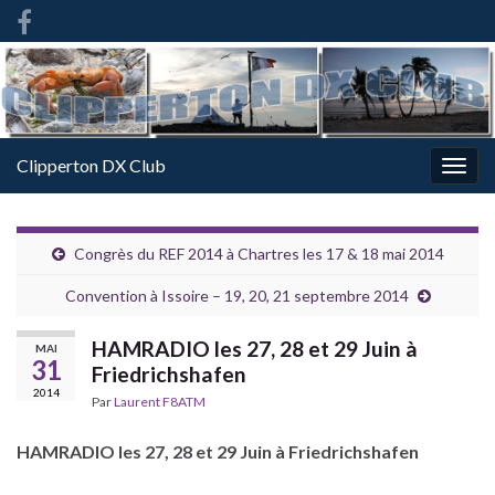
French
-
FR
Clipperton DX Club
Togg
navig
Congrès du REF 2014 à Chartres les 17 & 18 mai 2014
Convention à Issoire – 19, 20, 21 septembre 2014
HAMRADIO les 27, 28 et 29 Juin à
MAI
31
Friedrichshafen
2014
Par
Laurent F8ATM
HAMRADIO les 27, 28 et 29 Juin à Friedrichshafen