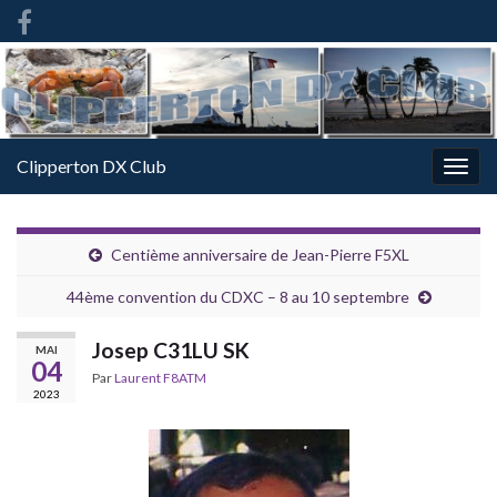
French
-
FR
Clipperton DX Club
Togg
navig
Centième anniversaire de Jean-Pierre F5XL
44ème convention du CDXC – 8 au 10 septembre
Josep C31LU SK
MAI
04
Par
Laurent F8ATM
2023