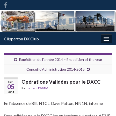
French
-
FR
Clipperton DX Club
Togg
navig
Expédition de l’année 2014 – Expedition of the year
Conseil d’Administration 2014-2015
Opérations Validées pour le DXCC
SEP
05
Par
Laurent F8ATM
2014
En l’absence de Bill, N1CL, Dave Patton, NN1N, informe :
Sont validées pour le DXCC les opérations suivantes : A52JR,