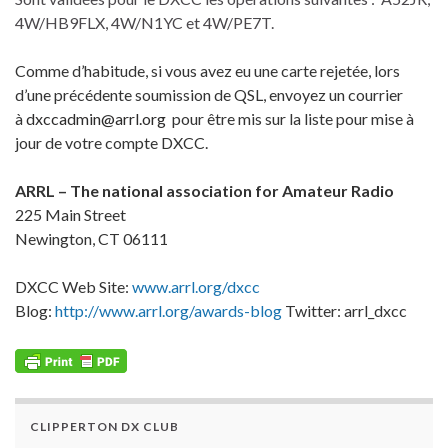
4W/HB9FLX, 4W/N1YC et 4W/PE7T.
Comme d’habitude, si vous avez eu une carte rejetée, lors
d’une précédente soumission de QSL, envoyez un courrier
à
dxccadmin@arrl.org
pour être mis sur la liste pour mise à
jour de votre compte DXCC.
ARRL – The national association for Amateur Radio
225 Main Street
Newington, CT 06111
DXCC Web Site:
www.arrl.org/dxcc
Blog:
http://www.arrl.org/awards-blog
Twitter: arrl_dxcc
CLIPPERTON DX CLUB