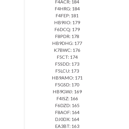
F4ACR: 184
F4HRG: 184
F4FEP: 181
HB9IIO: 179
F6DCQ: 179
F8PDR: 178
HB9DHG: 177
K7BWC: 176
F5CT: 174
F5SDD: 173
F5LCU: 173
HB9AMO: 171
F5GSD: 170
HB9GWJ: 169
F4ISZ: 166
F6DZD: 165
F8AOF: 164
DJ0DX: 164
EA3BT: 163