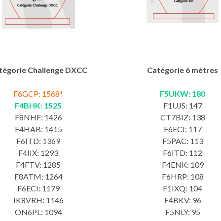
tégorie Challenge DXCC
Catégorie 6 mètres
F6GCP: 1568*
F5UKW: 180
F4BHK: 1525
F1UJS: 147
F8NHF: 1426
CT7BIZ: 138
F4HAB: 1415
F6ECI: 117
F6ITD: 1369
F5PAC: 113
F4IIX: 1293
F6ITD: 112
F4FTV: 1285
F4ENK: 109
F8ATM: 1264
F6HRP: 108
F6ECI: 1179
F1IXQ: 104
IK8VRH: 1146
F4BKV: 96
ON6PL: 1094
F5NLY: 95