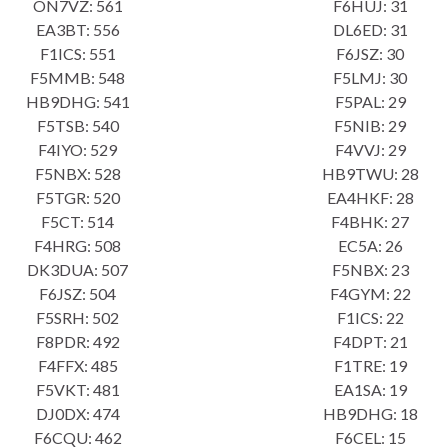
ON7VZ: 561
F6HUJ: 31
EA3BT: 556
DL6ED: 31
F1ICS: 551
F6JSZ: 30
F5MMB: 548
F5LMJ: 30
HB9DHG: 541
F5PAL: 29
F5TSB: 540
F5NIB: 29
F4IYO: 529
F4VVJ: 29
F5NBX: 528
HB9TWU: 28
F5TGR: 520
EA4HKF: 28
F5CT: 514
F4BHK: 27
F4HRG: 508
EC5A: 26
DK3DUA: 507
F5NBX: 23
F6JSZ: 504
F4GYM: 22
F5SRH: 502
F1ICS: 22
F8PDR: 492
F4DPT: 21
F4FFX: 485
F1TRE: 19
F5VKT: 481
EA1SA: 19
DJ0DX: 474
HB9DHG: 18
F6CQU: 462
F6CEL: 15