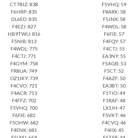
CT7BIZ: 838
F5VHQ: 59
F6HRP: 835
F8ARK: 58
DL6ED: 835
F5JNX: 58
F4EZJ: 827
F4WDL: 58
HB9TWU: 816
F6FJE: 57
F5NIB: 813
F4FQY: 57
F4WDL: 775
F4CTJ: 55
F4CTJ: 771
EA3NY: 55
F4GYM: 758
F5AGB: 53
FR8UA: 749
F5CT: 52
OZ1IKY: 739
F4AZF: 50
F4CVO: 721
EA3BT: 50
F4ACR: 713
F1TIO: 49
F4FFZ: 702
F1RAF: 48
F5VHQ: 700
LX1JH: 47
F6FJE: 682
F5VKT: 46
F5OHW: 682
F4CVQ: 46
F4ENK: 681
F4IIX: 45
F5LMJ: 669
F5TSB: 44