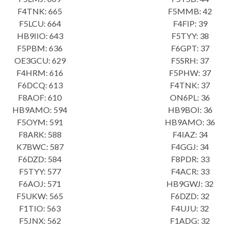
F4TNK: 665
F5MMB: 42
F5LCU: 664
F4FIP: 39
HB9IIO: 643
F5TYY: 38
F5PBM: 636
F6GPT: 37
OE3GCU: 629
F5SRH: 37
F4HRM: 616
F5PHW: 37
F6DCQ: 613
F4TNK: 37
F8AOF: 610
ON6PL: 36
HB9AMO: 594
HB9BOI: 36
F5OYM: 591
HB9AMO: 36
F8ARK: 588
F4IAZ: 34
K7BWC: 587
F4GGJ: 34
F6DZD: 584
F8PDR: 33
F5TYY: 577
F4ACR: 33
F6AOJ: 571
HB9GWJ: 32
F5UKW: 565
F6DZD: 32
F1TIO: 563
F4UJU: 32
F5JNX: 562
F1ADG: 32