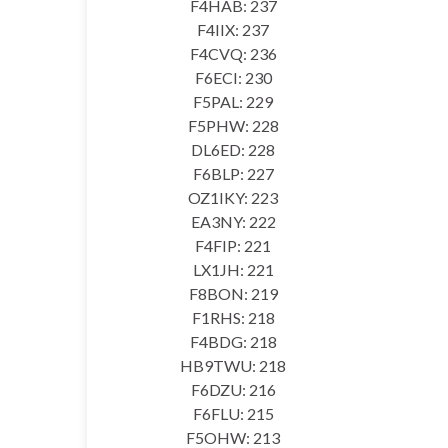
F4HAB: 237
F4IIX: 237
F4CVQ: 236
F6ECI: 230
F5PAL: 229
F5PHW: 228
DL6ED: 228
F6BLP: 227
OZ1IKY: 223
EA3NY: 222
F4FIP: 221
LX1JH: 221
F8BON: 219
F1RHS: 218
F4BDG: 218
HB9TWU: 218
F6DZU: 216
F6FLU: 215
F5OHW: 213