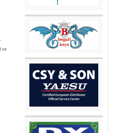
)
.
t se