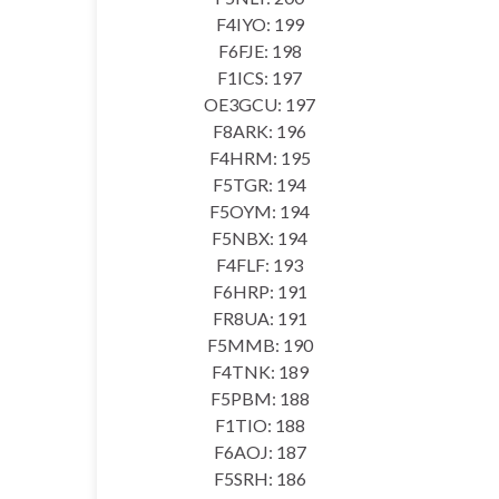
F4IYO: 199
F6FJE: 198
F1ICS: 197
OE3GCU: 197
F8ARK: 196
F4HRM: 195
F5TGR: 194
F5OYM: 194
F5NBX: 194
F4FLF: 193
F6HRP: 191
FR8UA: 191
F5MMB: 190
F4TNK: 189
F5PBM: 188
F1TIO: 188
F6AOJ: 187
F5SRH: 186