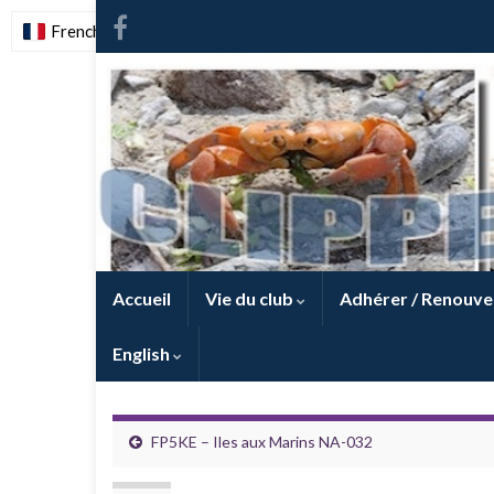
French
-
FR
Accueil
Vie du club
Adhérer / Renouve
English
FP5KE – Iles aux Marins NA-032