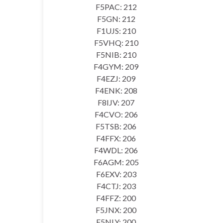
F5PAC: 212
F5GN: 212
F1UJS: 210
F5VHQ: 210
F5NIB: 210
F4GYM: 209
F4EZJ: 209
F4ENK: 208
F8IJV: 207
F4CVO: 206
F5TSB: 206
F4FFX: 206
F4WDL: 206
F6AGM: 205
F6EXV: 203
F4CTJ: 203
F4FFZ: 200
F5JNX: 200
F5NLY: 200