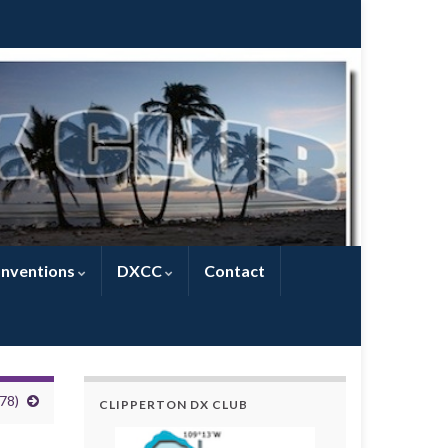
nventions
DXCC
Contact
78)
CLIPPERTON DX CLUB