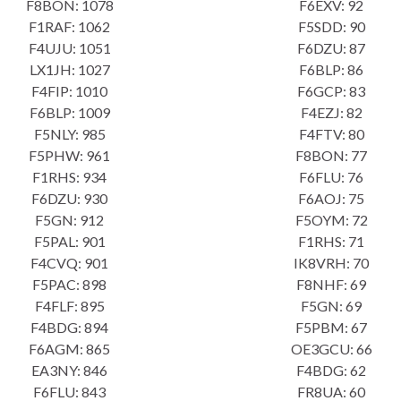
F8BON: 1078
F6EXV: 92
F1RAF: 1062
F5SDD: 90
F4UJU: 1051
F6DZU: 87
LX1JH: 1027
F6BLP: 86
F4FIP: 1010
F6GCP: 83
F6BLP: 1009
F4EZJ: 82
F5NLY: 985
F4FTV: 80
F5PHW: 961
F8BON: 77
F1RHS: 934
F6FLU: 76
F6DZU: 930
F6AOJ: 75
F5GN: 912
F5OYM: 72
F5PAL: 901
F1RHS: 71
F4CVQ: 901
IK8VRH: 70
F5PAC: 898
F8NHF: 69
F4FLF: 895
F5GN: 69
F4BDG: 894
F5PBM: 67
F6AGM: 865
OE3GCU: 66
EA3NY: 846
F4BDG: 62
F6FLU: 843
FR8UA: 60