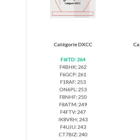
Catégorie DXCC
Ca
F6ITD: 264
F4BHK: 262
F6GCP: 261
F1RAF: 253
ON6PL: 253
F8NHF: 250
F8ATM: 249
F4FTV: 247
IK8VRH: 243
F4UJU: 243
CT7BIZ: 240