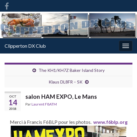
French
-
FR
Clipperton DX Club
Togg
navig
The KH1/KH7Z Baker Island Story
Klaus DL8FR – SK
salon HAM EXPO, Le Mans
OCT
14
Par
Laurent F8ATM
2018
Merci à Francis F6BLP pour les photos.
www.f6blp.org