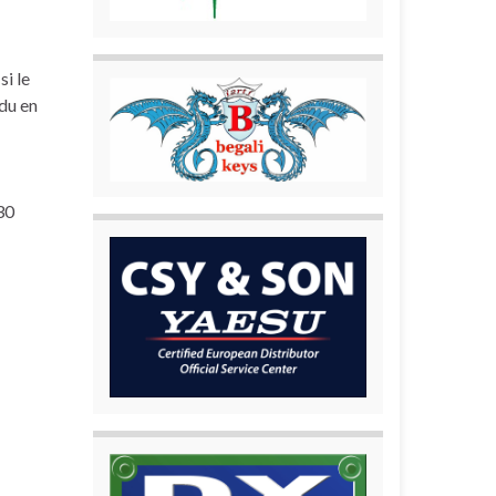
si le
ndu en
30