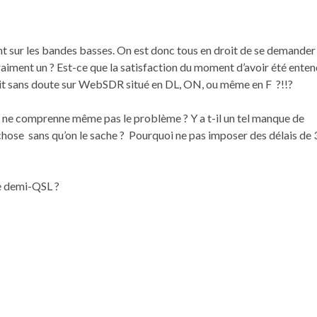
t sur les bandes basses. On est donc tous en droit de se demander 
vraiment un ? Est-ce que la satisfaction du moment d’avoir été ente
tait sans doute sur WebSDR situé en DL, ON, ou même en F ?!!?
u’il ne comprenne même pas le problème ? Y a t-il un tel manque de
hose sans qu’on le sache ? Pourquoi ne pas imposer des délais de 
ne demi-QSL ?