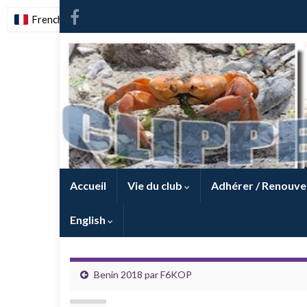
French
-
FR
Accueil
Vie du club
Adhérer / Renouve
English
Benin 2018 par F6KOP