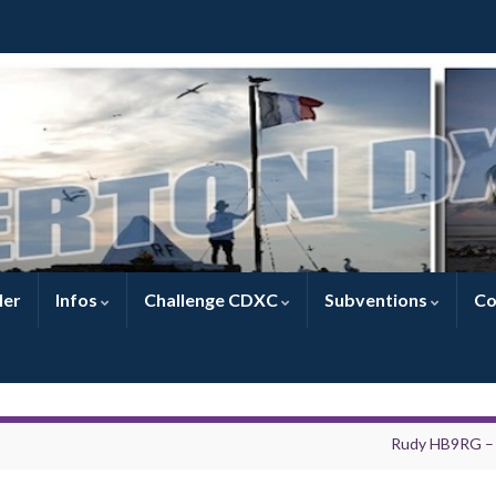
ler
Infos
Challenge CDXC
Subventions
Co
Rudy HB9RG –