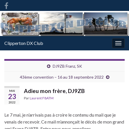
French
-
FR
Clipperton DX Club
Togg
navig
DJ9ZB Franz, SK
43ème convention – 16 au 18 septembre 2022
Adieu mon frère, DJ9ZB
MAI
23
Par
Laurent F8ATM
2022
Le 7 mai, je n’arrivais pas à croire le contenu du mail que je
venais de recevoir. Ce mail m’annonçait le décès de mon grand
ami Franz DJ9ZB. Entre nous nous appelions