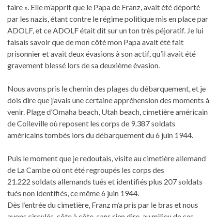
faire ». Elle m’apprit que le Papa de Franz, avait été déporté
par les nazis, étant contre le régime politique mis en place par
ADOLF, et ce ADOLF était dit sur un ton très péjoratif. Je lui
faisais savoir que de mon côté mon Papa avait été fait
prisonnier et avait deux évasions à son actif, qu’il avait été
gravement blessé lors de sa deuxième évasion.
Nous avons pris le chemin des plages du débarquement, et je
dois dire que j’avais une certaine appréhension des moments à
venir. Plage d’Omaha beach, Utah beach, cimetière américain
de Colleville où reposent les corps de 9.387 soldats
américains tombés lors du débarquement du 6 juin 1944.
Puis le moment que je redoutais, visite au cimetière allemand
de La Cambe où ont été regroupés les corps des
21.222 soldats allemands tués et identifiés plus 207 soldats
tués non identifiés, ce même 6 juin 1944.
Dès l’entrée du cimetière, Franz m’a pris par le bras et nous
avons circulés, côte à côte, sans rien dire, au milieu de ces