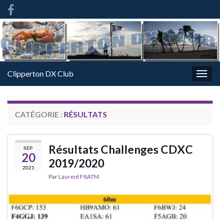
French
-
FR
Clipperton DX Club
Togg
navig
CATÉGORIE :
RÉSULTATS
Résultats Challenges CDXC
SEP
20
2019/2020
2021
Par
Laurent F8ATM