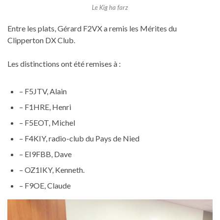
Le Kig ha farz
Entre les plats, Gérard F2VX a remis les Mérites du
Clipperton DX Club.
Les distinctions ont été remises à :
– F5JTV, Alain
– F1HRE, Henri
– F5EOT, Michel
– F4KIY, radio-club du Pays de Nied
– EI9FBB, Dave
– OZ1IKY, Kenneth.
– F9OE, Claude