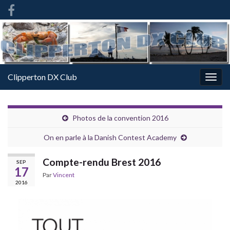
French
-
FR
Clipperton DX Club
Togg
navig
Photos de la convention 2016
On en parle à la Danish Contest Academy
Compte-rendu Brest 2016
SEP
17
Par
Vincent
2016