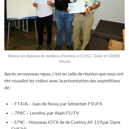
Remise des diplomes de membres d’honneur à F5OGL, Didier et G0LMX,
Vincent
Après un nouveau repas, c’est en salle de réunion que nous ont
été visualisé les vidéos avec la présentation des expéditions
de :
– FT4JA – Juan de Nova, par Sébastien F5UFX
– 7P8C – Lesotho, par Alain F5JTV
– S79C – Nouveau IOTA ile de Coetivy AF 119 par Dave
EI9FBB