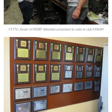
F5TTU, Xavier et F8DBF Sébastien présentant la radio-le club F6KHM