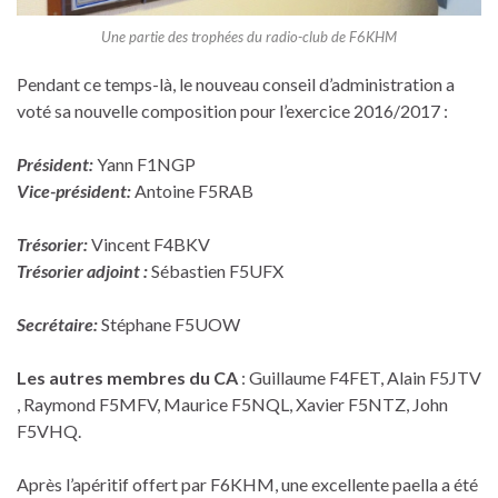
Une partie des trophées du radio-club de F6KHM
Pendant ce temps-là, le nouveau conseil d’administration a
voté sa nouvelle composition pour l’exercice 2016/2017 :
Président:
Yann F1NGP
Vice-président:
Antoine F5RAB
Trésorier:
Vincent F4BKV
Trésorier adjoint :
Sébastien F5UFX
Secrétaire:
Stéphane F5UOW
Les autres membres du CA
: Guillaume F4FET, Alain F5JTV
, Raymond F5MFV, Maurice F5NQL, Xavier F5NTZ, John
F5VHQ.
Après l’apéritif offert par F6KHM, une excellente paella a été