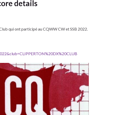
re details
X Club qui ont participé au CQWW CW et SSB 2022.
?yr=2022&club=CLIPPERTON%20DX%20CLUB