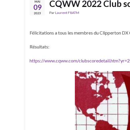
CQWW 2022 Club sco
MAI
09
Par
Laurent F8ATM
2023
Félicitations a tous les membres du Clipperton D
Résultats:
https://www.cqww.com/clubscoredetail.htm