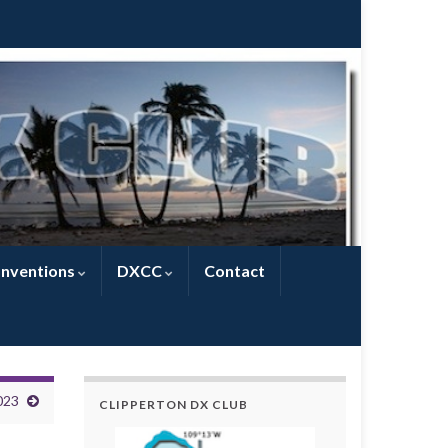
nventions
DXCC
Contact
023
CLIPPERTON DX CLUB