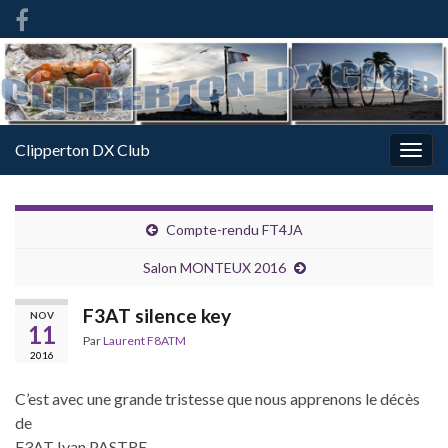
French
-
FR
Clipperton DX Club
Togg
navig
Compte-rendu FT4JA
Salon MONTEUX 2016
F3AT silence key
NOV
11
Par
Laurent F8ATM
2016
C’est avec une grande tristesse que nous apprenons le décès
de
F3AT Ivan PASTRE.