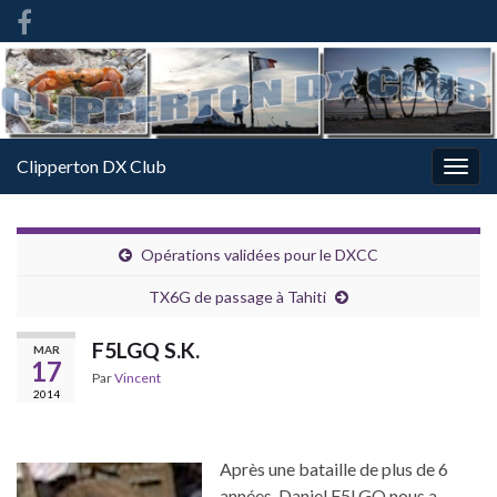
French
-
FR
Clipperton DX Club
Togg
navig
Opérations validées pour le DXCC
TX6G de passage à Tahiti
F5LGQ S.K.
MAR
17
Par
Vincent
2014
Après une bataille de plus de 6
années, Daniel F5LGQ nous a