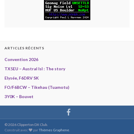
ARTICLES RÉCENTS
Convention 2026
TX5EU – Austral Isl : The story
Elysée, F6DRV SK
FO/F6BCW – Tikehau (Tuamotu)
3Y0K – Bouvet
© 2026 Clipperton DX Club.
Construit avec
par
Thèmes Graphene
.