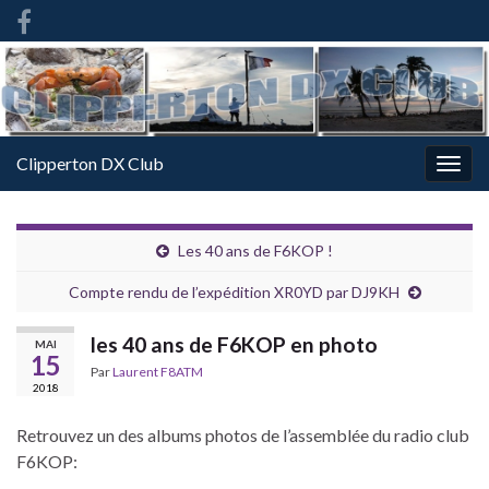
French
-
FR
Clipperton DX Club
Togg
navig
Les 40 ans de F6KOP !
Compte rendu de l’expédition XR0YD par DJ9KH
les 40 ans de F6KOP en photo
MAI
15
Par
Laurent F8ATM
2018
Retrouvez un des albums photos de l’assemblée du radio club
F6KOP: