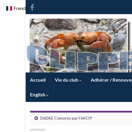
French
-
FR
Accueil
Vie du club
Adhérer / Renouve
English
D60AE Comores par F6KOP