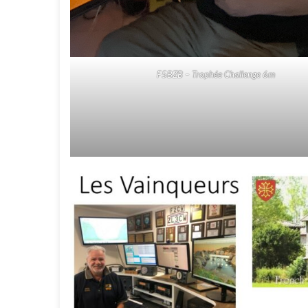
F5BZB – Trophée Challenge 6m