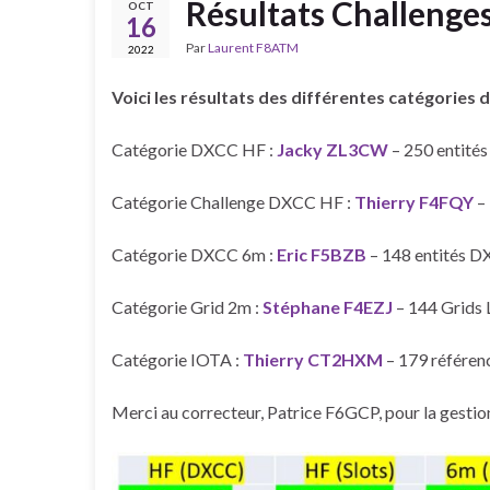
Résultats Challenge
OCT
16
Par
Laurent F8ATM
2022
Voici les résultats des différentes catégorie
Catégorie DXCC HF :
Jacky ZL3CW
– 250 entité
Catégorie Challenge DXCC HF :
Thierry F4FQY
– 
Catégorie DXCC 6m :
Eric F5BZB
– 148 entités D
Catégorie Grid 2m :
Stéphane F4EZJ
– 144 Grids 
Catégorie IOTA :
Thierry CT2HXM
– 179 référen
Merci au correcteur, Patrice F6GCP, pour la gestion