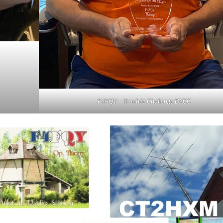
F4FQY – Trophée Challenge DXCC