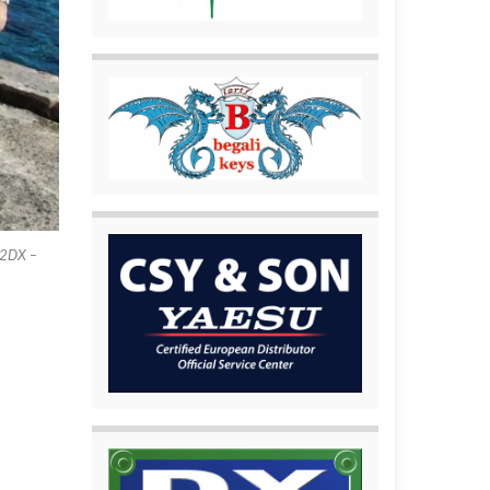
F2DX –