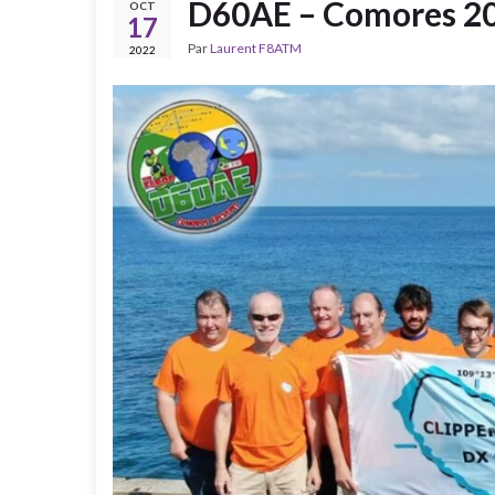
D60AE – Comores 2
OCT
17
Par
Laurent F8ATM
2022