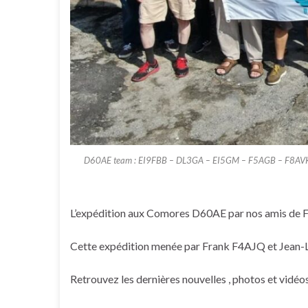
D60AE team : EI9FBB – DL3GA – EI5GM – F5AGB – F8AV
L’expédition aux Comores D60AE par nos amis de F
Cette expédition menée par Frank F4AJQ et Jean-Lu
Retrouvez les dernières nouvelles , photos et vidéos 