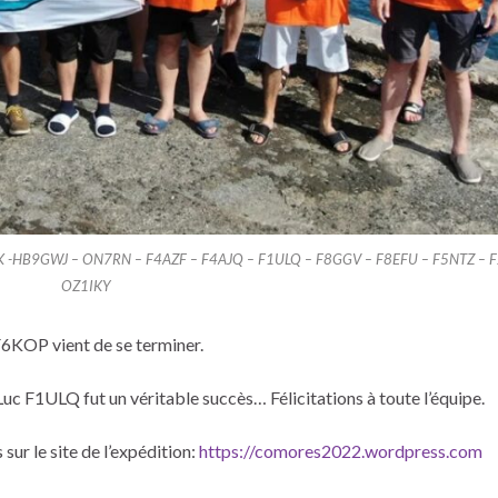
K -HB9GWJ – ON7RN – F4AZF – F4AJQ – F1ULQ – F8GGV – F8EFU – F5NTZ – 
OZ1IKY
6KOP vient de se terminer.
c F1ULQ fut un véritable succès… Félicitations à toute l’équipe.
sur le site de l’expédition:
https://comores2022.wordpress.com