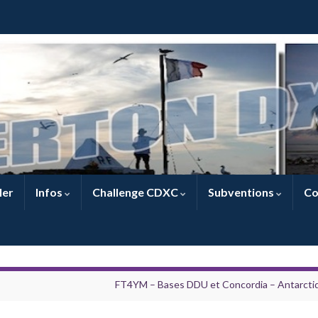
ler
Infos
Challenge CDXC
Subventions
Co
FT4YM – Bases DDU et Concordia – Antarcti