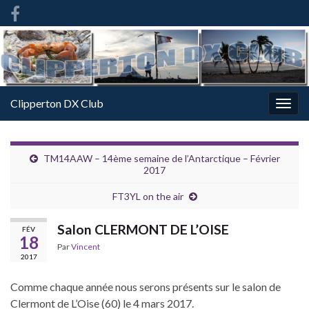
French
-
FR
Clipperton DX Club
Togg
navig
TM14AAW – 14ème semaine de l’Antarctique – Février
2017
FT3YL on the air
Salon CLERMONT DE L’OISE
FÉV
18
Par
Vincent
2017
Comme chaque année nous serons présents sur le salon de
Clermont de L’Oise (60) le 4 mars 2017.