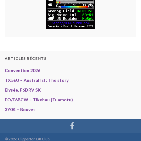
ARTICLES RÉCENTS
Convention 2026
TX5EU – Austral Isl : The story
Elysée, F6DRV SK
FO/F6BCW – Tikehau (Tuamotu)
3Y0K – Bouvet
© 2026 Clipperton DX Club.