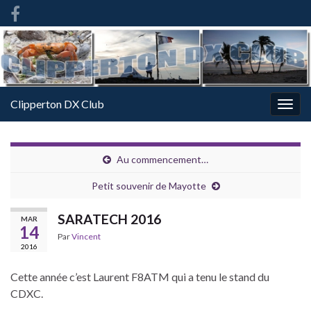
French
-
FR
Clipperton DX Club
Togg
navig
Au commencement…
Petit souvenir de Mayotte
SARATECH 2016
MAR
14
Par
Vincent
2016
Cette année c’est Laurent F8ATM qui a tenu le stand du
CDXC.