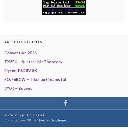
ARTICLES RÉCENTS
Convention 2026
TX5EU – Austral Isl : The story
Elysée, F6DRV SK
FO/F6BCW – Tikehau (Tuamotu)
3Y0K – Bouvet
© 2026 Clipperton DX Club.
Construit avec
par
Thèmes Graphene
.