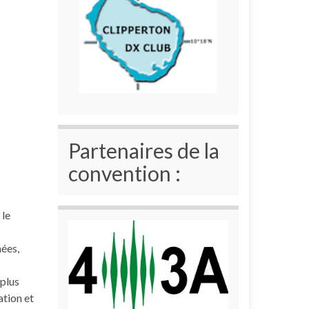
Partenaires de la
convention :
 le
nées,
 plus
ation et