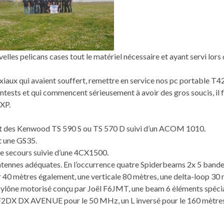
uvelles pelicans cases tout le matériel nécessaire et ayant servi lors
axiaux qui avaient souffert, remettre en service nos pc portable T4
contests et qui commencent sérieusement à avoir des gros soucis, il 
 XP.
ont des Kenwood TS 590 S ou TS 570 D suivi d’un ACOM 1010.
t une GS35.
e secours suivie d’une 4CX1500.
s antennes adéquates. En l’occurrence quatre Spiderbeams 2x 5 bande
r 40 mètres également, une verticale 80 mètres, une delta-loop 30 
lône motorisé conçu par Joël F6JMT, une beam 6 éléments spéc
2DX DX AVENUE pour le 50 MHz, un L inversé pour le 160 mètres