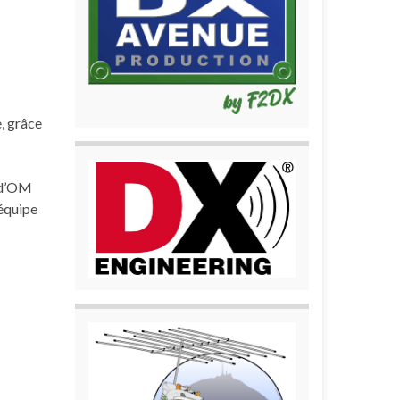
, grâce
e d’OM
équipe