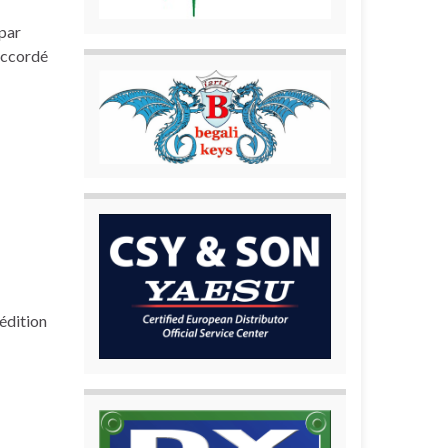
 par
 accordé
édition