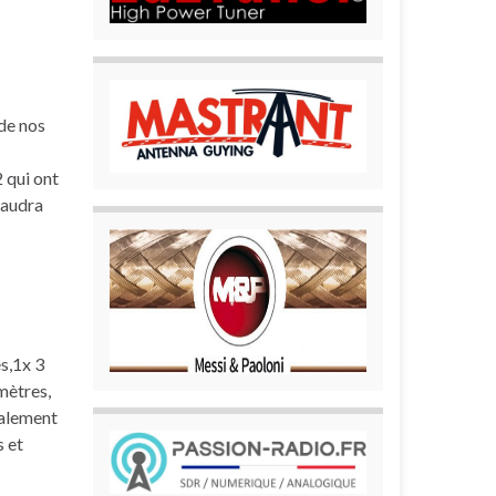
 de nos
2 qui ont
faudra
s,1x 3
mètres,
ialement
 et