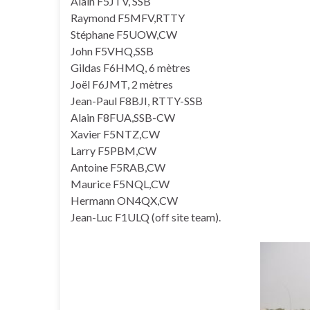
Alain F5JTV, SSB
Raymond F5MFV,RTTY
Stéphane F5UOW,CW
John F5VHQ,SSB
Gildas F6HMQ, 6 mètres
Joël F6JMT, 2 mètres
Jean-Paul F8BJI, RTTY-SSB
Alain F8FUA,SSB-CW
Xavier F5NTZ,CW
Larry F5PBM,CW
Antoine F5RAB,CW
Maurice F5NQL,CW
Hermann ON4QX,CW
Jean-Luc F1ULQ (off site team).