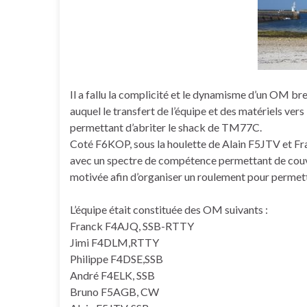
Il a fallu la complicité et le dynamisme d’un OM b
auquel le transfert de l’équipe et des matériels vers l
permettant d’abriter le shack de TM77C.
Coté F6KOP, sous la houlette de Alain F5JTV et Fra
avec un spectre de compétence permettant de couvr
motivée afin d’organiser un roulement pour permettre
L’équipe était constituée des OM suivants :
Franck F4AJQ, SSB-RTTY
Jimi F4DLM,RTTY
Philippe F4DSE,SSB
André F4ELK, SSB
Bruno F5AGB, CW