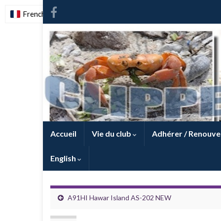
French
-
FR
Accueil
Vie du club
Adhérer / Renouve
English
A91HI Hawar Island AS-202 NEW