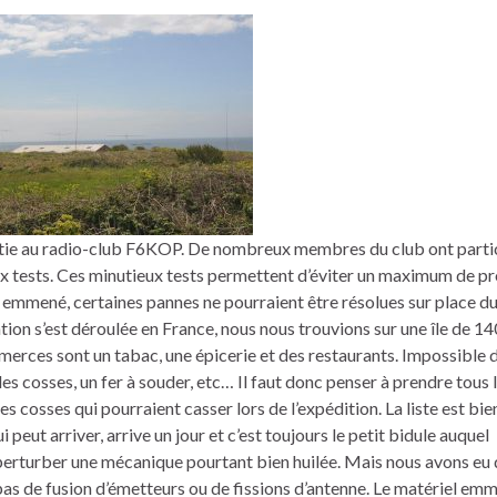
partie au radio-club F6KOP. De nombreux membres du club ont parti
ux tests. Ces minutieux tests permettent d’éviter un maximum de 
 emmené, certaines pannes ne pourraient être résolues sur place du
ation s’est déroulée en France, nous nous trouvions sur une île de 14
merces sont un tabac, une épicerie et des restaurants. Impossible 
es cosses, un fer à souder, etc… Il faut donc penser à prendre tous 
les cosses qui pourraient casser lors de l’expédition. La liste est bie
peut arriver, arrive un jour et c’est toujours le petit bidule auquel
erturber une mécanique pourtant bien huilée. Mais nous avons eu 
pas de fusion d’émetteurs ou de fissions d’antenne. Le matériel em