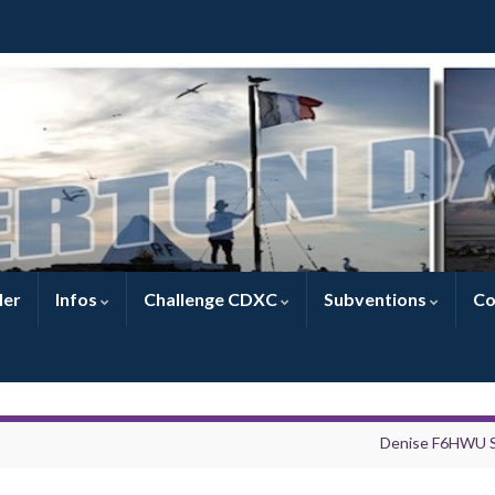
ler
Infos
Challenge CDXC
Subventions
Co
Denise F6HWU S