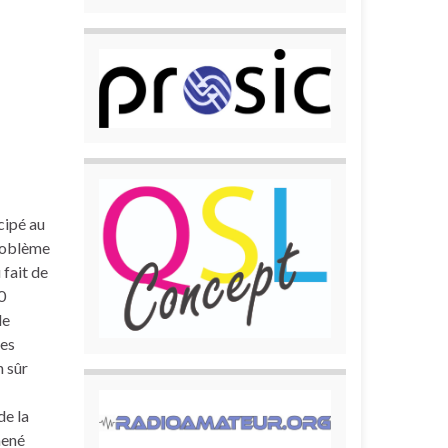
cipé au
problème
 fait de
0
de
les
n sûr
de la
mené