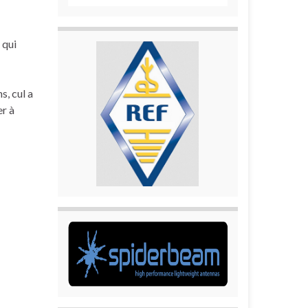
 qui
, cul a
er à