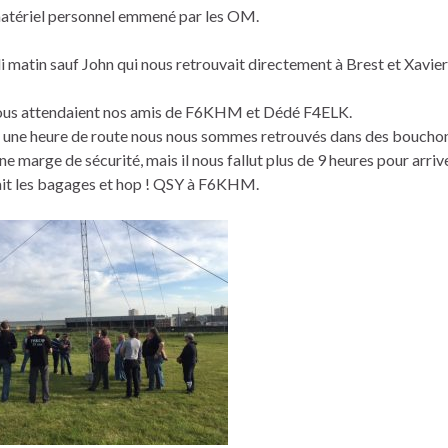
e matériel personnel emmené par les OM.
matin sauf John qui nous retrouvait directement à Brest et Xavier
 nous attendaient nos amis de F6KHM et Dédé F4ELK.
s une heure de route nous nous sommes retrouvés dans des bouchons
e marge de sécurité, mais il nous fallut plus de 9 heures pour arriv
sait les bagages et hop ! QSY à F6KHM.