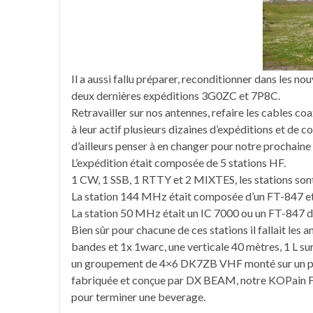
Il a aussi fallu préparer, reconditionner dans les no
deux dernières expéditions 3G0ZC et 7P8C.
Retravailler sur nos antennes, refaire les cables co
à leur actif plusieurs dizaines d’expéditions et de 
d’ailleurs penser à en changer pour notre prochaine
L’expédition était composée de 5 stations HF.
1 CW, 1 SSB, 1 RTTY et 2 MIXTES, les stations s
La station 144 MHz était composée d’un FT-847 e
La station 50 MHz était un IC 7000 ou un FT-847 d
Bien sûr pour chacune de ces stations il fallait le
bandes et 1x 1warc, une verticale 40 mètres, 1 L su
un groupement de 4×6 DK7ZB VHF monté sur un py
fabriquée et conçue par DX BEAM, notre KOPain F
pour terminer une beverage.