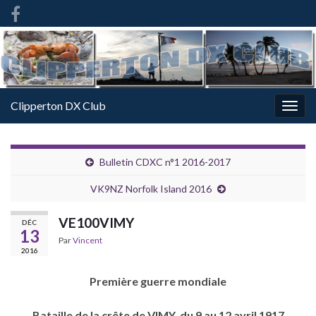
French
-
FR
Clipperton DX Club
Togg
navig
Bulletin CDXC n°1 2016-2017
VK9NZ Norfolk Island 2016
VE100VIMY
DÉC
13
Par
Vincent
2016
Première guerre mondiale
Bataille de la crête de VIMY, du 9 au 12 avril 1917