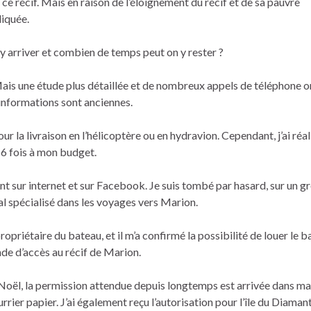
ce récif. Mais en raison de l’éloignement du récif et de sa pauvre
liquée.
 arriver et combien de temps peut on y rester ?
Mais une étude plus détaillée et de nombreux appels de téléphone o
 informations sont anciennes.
ur la livraison en l’hélicoptère ou en hydravion. Cependant, j’ai réal
à 6 fois à mon budget.
t sur internet et sur Facebook. Je suis tombé par hasard, sur un g
l spécialisé dans les voyages vers Marion.
opriétaire du bateau, et il m’a confirmé la possibilité de louer le b
de d’accès au récif de Marion.
 Noël, la permission attendue depuis longtemps est arrivée dans ma
urrier papier. J’ai également reçu l’autorisation pour l’île du Diama