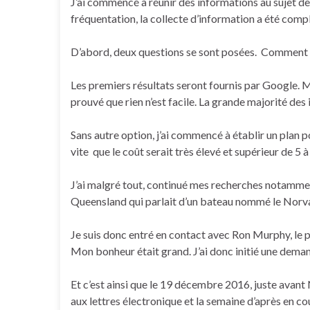
J’ai commencé à réunir des informations au sujet de 
fréquentation, la collecte d’information a été comp
D’abord, deux questions se sont posées. Comment y
Les premiers résultats seront fournis par Google. 
prouvé que rien n’est facile. La grande majorité des
Sans autre option, j’ai commencé à établir un plan po
vite que le coût serait très élevé et supérieur de 5 
J’ai malgré tout, continué mes recherches notammen
Queensland qui parlait d’un bateau nommé le Norva
Je suis donc entré en contact avec Ron Murphy, le pr
Mon bonheur était grand. J’ai donc initié une deman
Et c’est ainsi que le 19 décembre 2016, juste avant
aux lettres électronique et la semaine d’après en co