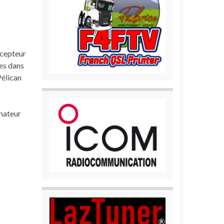
écepteur
ées dans
Pélican
inateur