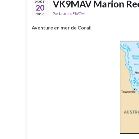
VK9MAV Marion Reef 
AOÛT
20
Par
Laurent F8ATM
2017
Aventure en mer de Corail