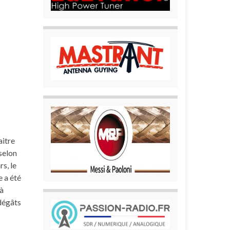
aitre
 selon
rs, le
e a été
 à
 dégâts