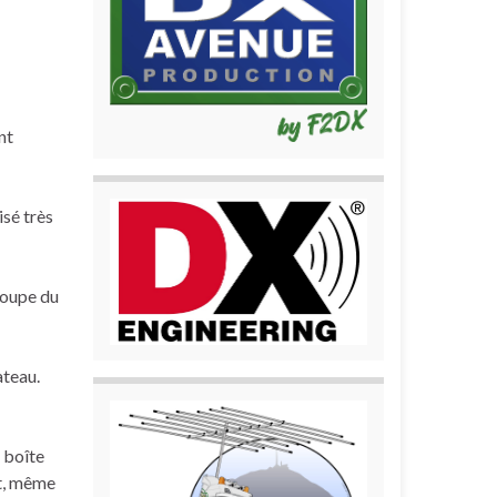
nt
isé très
roupe du
ateau.
 boîte
nt, même