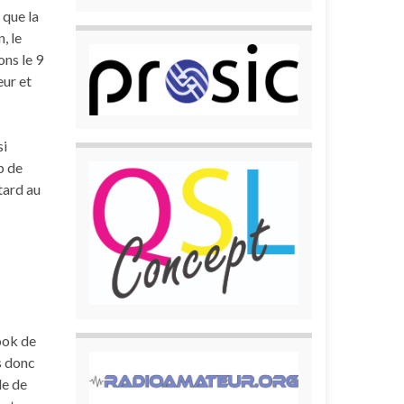
 que la
, le
ons le 9
eur et
si
p de
tard au
book de
s donc
de de