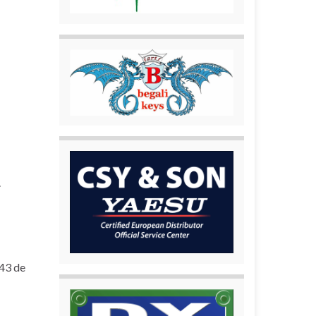
.
243 de