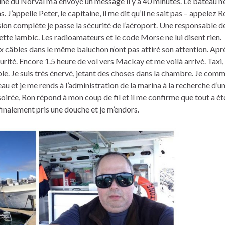
ine du Norval m’a envoyé un message il y a 40 minutes. Le bateau n’
. J’appelle Peter, le capitaine, il me dit qu’il ne sait pas – appelez 
usion complète je passe la sécurité de l’aéroport. Une responsable de
ette iambic. Les radioamateurs et le code Morse ne lui disent rien.
 câbles dans le même baluchon n’ont pas attiré son attention. Apr
urité. Encore 1.5 heure de vol vers Mackay et me voilà arrivé. Taxi, 
ble. Je suis très énervé, jetant des choses dans la chambre. Je com
u et je me rends à l’administration de la marina à la recherche d’u
irée, Ron répond à mon coup de fil et il me confirme que tout a été
 finalement pris une douche et je m’endors.