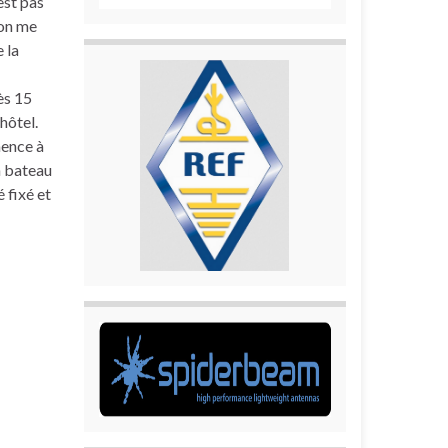
est pas
Ron me
 la
ès 15
hôtel.
mence à
n bateau
 fixé et