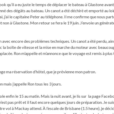
book qu’il a eu juste le temps de déplacer le bateau à Glastone avant
né des dégâts au bateau. Un canot a été déchiré et emporté au loin
, j’ai le capitaine Peter au téléphone. Il me confirme que nous part
 et non à Glastone. Mon retour se fera le 19 juin. J’envoie un générat
on avec encore des problèmes techniques. Un canot a été perdu, ain
c la boîte de vitesse et la mise en marche du moteur avec beaucou
emplacée. Ron m’appelle et m’annonce que le voyage est remis à plus 
hange ma réservation d’hôtel, que je prévienne mon patron.
n mais j’appelle Ron tous les 3 jours.
ole enfin le 15 au matin. Mais la nuit avant, je lis sur la page Face
est pas prêt et il faut encore quelques jours de préparation. Je sui
tre vol à Mackay attend. À l’escale de Brisbane (1.5 heure), je déci