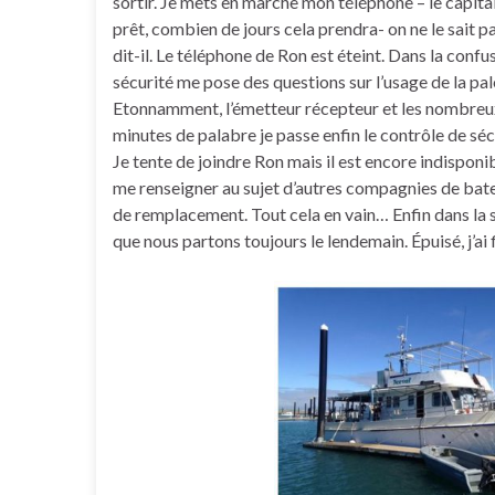
sortir. Je mets en marche mon téléphone – le capita
prêt, combien de jours cela prendra- on ne le sait pas
dit-il. Le téléphone de Ron est éteint. Dans la conf
sécurité me pose des questions sur l’usage de la pal
Etonnamment, l’émetteur récepteur et les nombreux
minutes de palabre je passe enfin le contrôle de séc
Je tente de joindre Ron mais il est encore indisponi
me renseigner au sujet d’autres compagnies de batea
de remplacement. Tout cela en vain… Enfin dans la so
que nous partons toujours le lendemain. Épuisé, j’ai