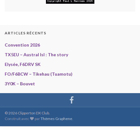
ARTICLES RÉCENTS
Convention 2026
TX5EU – Austral Isl : The story
Elysée, F6DRV SK
FO/F6BCW – Tikehau (Tuamotu)
3Y0K – Bouvet
© 2026 Clipperton DX Club.
Construit avec
par
Thèmes Graphene
.