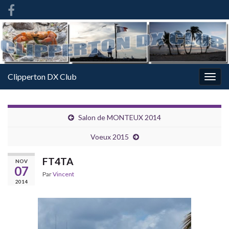
French
-
FR
Clipperton DX Club
Togg
navig
Salon de MONTEUX 2014
Voeux 2015
FT4TA
NOV
07
Par
Vincent
2014