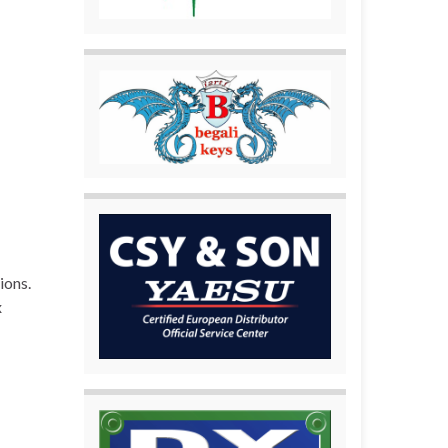
ions.
x