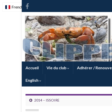
French
-
FR
Accueil
Vie du club
Adhérer / Renouve
English
2014 – ISSOIRE