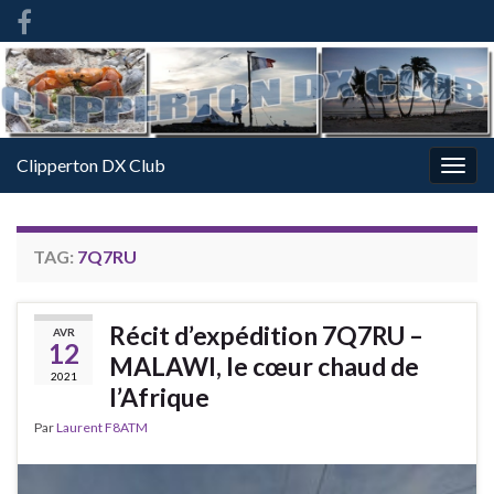
French
-
FR
Clipperton DX Club
Togg
navig
TAG:
7Q7RU
Récit d’expédition 7Q7RU –
AVR
12
MALAWI, le cœur chaud de
2021
l’Afrique
Par
Laurent F8ATM