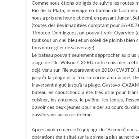
Comme nous étions obligés de suivre les routes m
Rio de la Plata, le voyage en bateau de Carmelo
nous a pris une heure et demi, en passant Juncal, 
(toutes des îles inhabitées comptant pour SA-057) 
Timoteo Domínguez, on pouvait voir Oyarvide (
tout sous un ciel bleu et un soleil de plomb (bie
tous notre gilet de sauvetage).
Le bateau pouvait seulement s’approcher au plus 
plage de l’île. Wilson-CX2RU, notre cuisinier, a été 
déjà venu sur l’île auparavant en 2010 (CW3TD). L’e
jusqu’à la plage et a fixé la corde à un arbre. D
traversant à gué jusqu’à la plage. Gustavo-CX2AM,
bateau en caoutchouc a été très utile pour trans
cuisiner, les antennes, le pylône, les tentes, l’ess
d’avoir ces deux jeunes pour aider au cours du d
passée sans aucun problème.
Après avoir remercié l’équipage du “Bremen”, nous 
opérations était situé sur la pointe la plus au nord ou