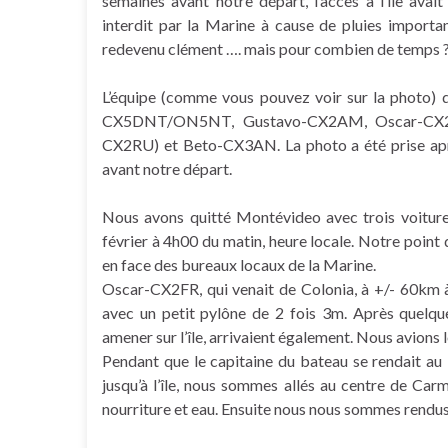
semaines avant notre départ, l’accès à l’île avait
interdit par la Marine à cause de pluies important
redevenu clément …. mais pour combien de temps ?
L’équipe (comme vous pouvez voir sur la photo)
CX5DNT/ON5NT, Gustavo-CX2AM, Oscar-CX2FR (
CX2RU) et Beto-CX3AN. La photo a été prise après 
avant notre départ.
Nous avons quitté Montévideo avec trois voiture
février à 4h00 du matin, heure locale. Notre point 
en face des bureaux locaux de la Marine.
Oscar-CX2FR, qui venait de Colonia, à +/- 60km à l
avec un petit pylône de 2 fois 3m. Après quelq
amener sur l’île, arrivaient également. Nous avions 
Pendant que le capitaine du bateau se rendait au
jusqu’à l’île, nous sommes allés au centre de Ca
nourriture et eau. Ensuite nous nous sommes rendus 