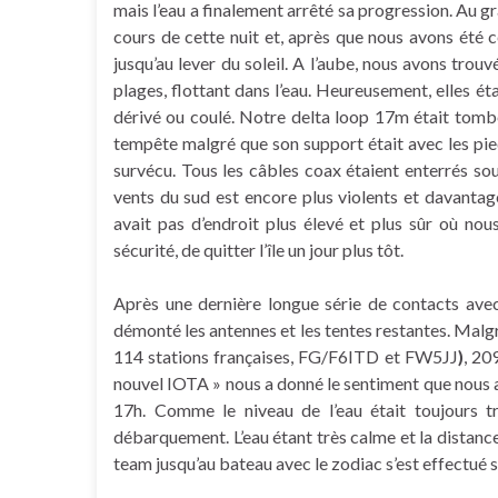
mais l’eau a finalement arrêté sa progression. A
cours de cette nuit et, après que nous avons été
jusqu’au lever du soleil. A l’aube, nous avons trou
plages, flottant dans l’eau. Heureusement, elles é
dérivé ou coulé. Notre delta loop 17m était tomb
tempête malgré que son support était avec les pie
survécu. Tous les câbles coax étaient enterrés s
vents du sud est encore plus violents et davantag
avait pas d’endroit plus élevé et plus sûr où nous
sécurité, de quitter l’île un jour plus tôt.
Après une dernière longue série de contacts ave
démonté les antennes et les tentes restantes. Mal
114 stations françaises, FG/F6ITD et FW5JJ
)
, 20
nouvel IOTA » nous a donné le sentiment que nous av
17h. Comme le niveau de l’eau était toujours t
débarquement. L’eau étant très calme et la distance
team jusqu’au bateau avec le zodiac s’est effectué