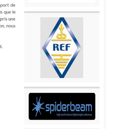
 port de
s que le
 pris une
on, nous
t.