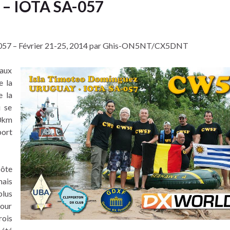
 – IOTA SA-057
A-057 – Février 21-25, 2014 par Ghis-ON5NT/CX5DNT
aux
e la
e la
ù se
0km
port
côte
mais
plus
pour
rois