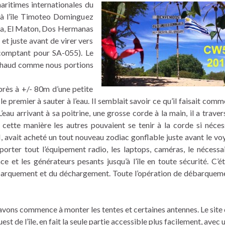
aritimes internationales du
 à l’île Timoteo Dominguez
Sola, El Maton, Dos Hermanas
et juste avant de virer vers
comptant pour SA-055). Le
n chaud comme nous portions
près à +/- 80m d’une petite
le premier à sauter à l’eau. Il semblait savoir ce qu’il faisait comme
au arrivant à sa poitrine, une grosse corde à la main, il a traver
e cette manière les autres pouvaient se tenir à la corde si néces
 avait acheté un tout nouveau zodiac gonflable juste avant le vo
porter tout l’équipement radio, les laptops, caméras, le nécessa
ence et les générateurs pesants jusqu’à l’île en toute sécurité. C’é
ébarquement et du déchargement. Toute l’opération de débarqueme
avons commence à monter les tentes et certaines antennes. Le site
est de l’île, en fait la seule partie accessible plus facilement, avec 