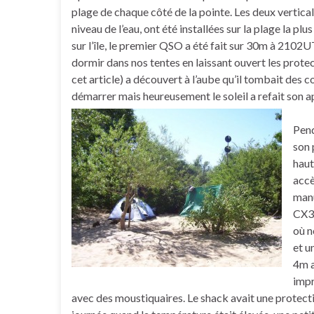
plage de chaque côté de la pointe. Les deux verti
niveau de l’eau, ont été installées sur la plage la p
sur l’île, le premier QSO a été fait sur 30m à 210
dormir dans nos tentes en laissant ouvert les protec
cet article) a découvert à l’aube qu’il tombait des 
démarrer mais heureusement le soleil a refait son a
Pend
son 
haut
accè
manu
CX3A
où n
et u
4m a
impr
avec des moustiquaires. Le shack avait une protecti