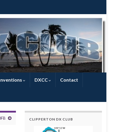
nventions
DXCC
Contact
0FB
CLIPPERTON DX CLUB