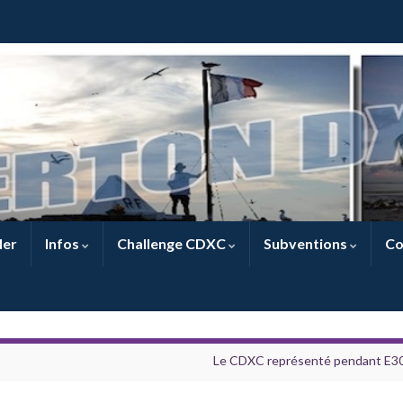
ler
Infos
Challenge CDXC
Subventions
Co
Le CDXC représenté pendant E3