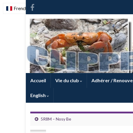
French
-
FR
Accueil
Vie du club
Adhérer / Renouve
English
5R8M – Nosy Be