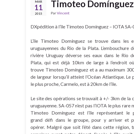
Timoteo Domínguez
MAR
11
Par
Vincent
2015
DXpédition à l’île Timoteo Domínguez – IOTA S
L’île Timoteo Domínguez se trouve dans les e
uruguayennes du Rio de la Plata. L’embouchure d
rivière Uruguay déverse ses eaux dans le Rio d
Plata, qui est déjà 10km de large à l’endroit o
trouve Timoteo Domínguez et a au maximum 30
de largeur lorsqu’il atteint l’Océan Atlantique. Le 
le plus proche, Carmelo, est à 20km de l’île.
Le site des opérations se trouvait à +/- 3km de la 
uruguayenne. SA-057 n’est pas l’IOTA le plus rare 
Timoteo Domínguez est l’île représentant le 
grand défi dans le groupe, pour y arriver et 
opérer. Malgré que soit l’été dans cette région, t