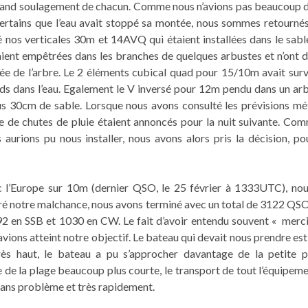
u grand soulagement de chacun. Comme nous n’avions pas beaucoup 
 certains que l’eau avait stoppé sa montée, nous sommes retourné
vé nos verticales 30m et 14AVQ qui étaient installées dans le sable
taient empêtrées dans les branches de quelques arbustes et n’ont 
ée de l’arbre. Le 2 éléments cubical quad pour 15/10m avait surv
ds dans l’eau. Egalement le V inversé pour 12m pendu dans un arb
ous 30cm de sable. Lorsque nous avons consulté les prévisions mé
e de chutes de pluie étaient annoncés pour la nuit suivante. Comm
 aurions pu nous installer, nous avons alors pris la décision, po
c l’Europe sur 10m (dernier QSO, le 25 février à 1333UTC), no
gré notre malchance, nous avons terminé avec un total de 3122 QSO
92 en SSB et 1030 en CW. Le fait d’avoir entendu souvent « merci
ions atteint notre objectif. Le bateau qui devait nous prendre est 
rès haut, le bateau a pu s’approcher davantage de la petite 
 de la plage beaucoup plus courte, le transport de tout l’équipeme
 sans problème et très rapidement.