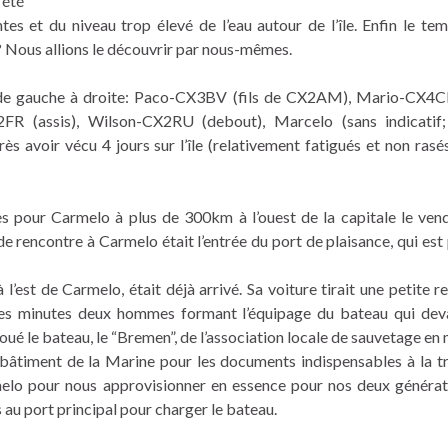
 été
es et du niveau trop élevé de l’eau autour de l’île. Enfin le tem
 Nous allions le découvrir par nous-mêmes.
 de gauche à droite: Paco-CX3BV (fils de CX2AM), Mario-CX4C
assis), Wilson-CX2RU (debout), Marcelo (sans indicatif; 
avoir vécu 4 jours sur l’île (relativement fatigués et non rasés!
s pour Carmelo à plus de 300km à l’ouest de la capitale le ven
de rencontre à Carmelo était l’entrée du port de plaisance, qui est
’est de Carmelo, était déjà arrivé. Sa voiture tirait une petite 
ues minutes deux hommes formant l’équipage du bateau qui dev
loué le bateau, le “Bremen”, de l’association locale de sauvetage en 
 bâtiment de la Marine pour les documents indispensables à la t
rmelo pour nous approvisionner en essence pour nos deux générat
au port principal pour charger le bateau.