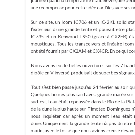
journée quand la température était élevée, une peti
une recompense pour cette idée car l’île, avec ses 
Sur ce site, un Icom IC706 et un IC-2KL solid state
l’extérieur d’une grande tente et pouvait être plac
IC735 et un Kenwood TS50 (grâce à CX2FR) étaien
moustiques. Tous les transceivers et linéaire Ico
ont été fournis par CX2AM et CX4CR. En ce qui co
Nous avons eu de belles ouvertures sur les 7 ban
dipôle en V inversé, produisait de superbes signaux 
Tout s’est bien passé jusqu’au 24 février au soir q
Quelques heures plus tard avec grande marée sur le 
sud-est, l’eau était repoussée dans le Rio de la Plata
de la dune la plus haute sur Timoteo Dominguez n
nous inquiéter car après un moment l’eau était
dune. Uniquement la grande tente n’a pas dû être b
matin, avec le fossé que nous avions creusé devant 