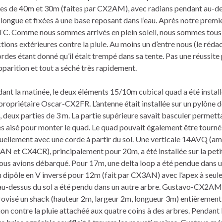
cales de 40m et 30m (faites par CX2AM), avec radians pendant au-d
lus longue et fixées à une base reposant dans l’eau. Après notre premi
2UTC. Comme nous sommes arrivés en plein soleil, nous sommes tous 
tions extérieures contre la pluie. Au moins un d’entre nous (le réda
cordes étant donné qu’il était trempé dans sa tente. Pas une réussite
pparition et tout a séché très rapidement.
ant la matinée, le deux éléments 15/10m cubical quad a été install
propriétaire Oscar-CX2FR. L’antenne était installée sur un pylône 
, deux parties de 3 m. La partie supérieure savait basculer permett
s aisé pour monter le quad. Le quad pouvait également être tourné
ellement avec une corde à partir du sol. Une verticale 14AVQ (a
N et CX4CR), principalement pour 20m, a été installée sur la peti
ous avions débarqué. Pour 17m, une delta loop a été pendue dans 
n dipôle en V inversé pour 12m (fait par CX3AN) avec l’apex à seu
u-dessus du sol a été pendu dans un autre arbre. Gustavo-CX2AM
ovisé un shack (hauteur 2m, largeur 2m, longueur 3m) entièrement 
on contre la pluie attachéé aux quatre coins à des arbres. Pendant 