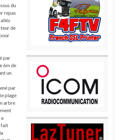
essus du
er repas
allés
cteur de
 pour
é par
de 6m de
ant un
mené par
te plage
un arbre
lement
 a
fait
la