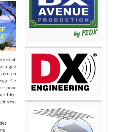
 il était
sé à gué
saire en
yage. Ce
ire pour
tait bien
nt s’est
 des
une