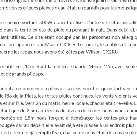
te brise agréable soufflait à travers les moustiquaires. Gustavo mér
nombreuses criques pleines d’eau, était un paradis pour les moustiqu
 linéaire sortant 500W étaient utilisés. L’autre site était install
é dans la tente en cas de pluie ou pendant la nuit. Dans celui-ci,
t utilisés. Ce site était occupé par les personnes non allergi
m ont été apportés par Mario-CX4CR. Les outils, les câbles et con
ncerne les repas, nous avons été gâtés par Wilson-CX2RU.
des utilisées, 10m étant la meilleure bande. Même 12m, avec seul
et de grands pile ups.
uand il a recommencé à pleuvoir sérieusement et qu’un fort vent s’e
Rio de la Plata, les fortes pluies continues, les vents violents v
 et sur l’île. Vers 2h du matin, heure locale, chacun était réveillé. 
’étant que de 2.5m au-dessus du niveau de la mer, nous avons co
 montée de 1.5m nous forçant à déménager les tentes plus hau
ougée car au départ elle avait déjà été placée à un endroit plus.
cette tente déjà rempli d’eau, chacun de nous était de plus en plus