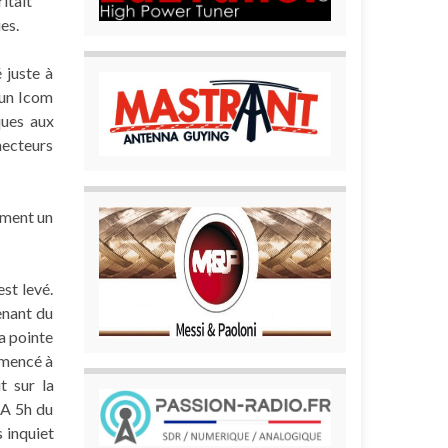
itait
es.
é juste à
 un Icom
ques aux
necteurs
ement un
st levé.
enant du
La pointe
mmencé à
t sur la
 A 5h du
 inquiet