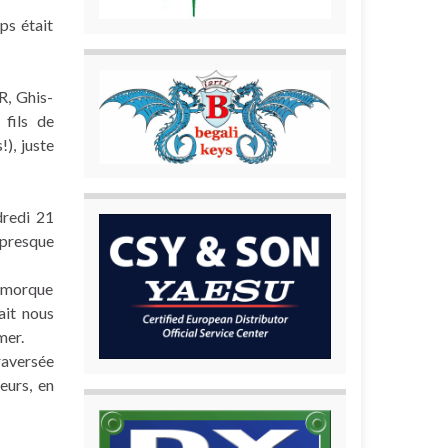
ps était
R, Ghis-
fils de
), juste
dredi 21
 presque
remorque
ait nous
mer.
raversée
eurs, en