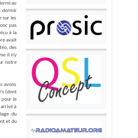
dormi au
s dormir
 sur les
donc pas
écu à la
re avait
téo, des
e il n’y
ur notre
us avons
’s (dont
 pour le
arrivé à
plage du
nt et du