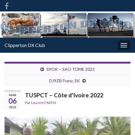
French
-
FR
Clipperton DX Club
Togg
navig
S9OK – SAO TOME 2021
DJ9ZB Franz, SK
TU5PCT – Côte d’Ivoire 2022
MAR
06
Par
Laurent F8ATM
2022