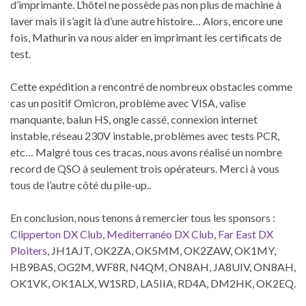
d’imprimante. L’hôtel ne possède pas non plus de machine à
laver mais il s’agit là d’une autre histoire… Alors, encore une
fois, Mathurin va nous aider en imprimant les certificats de
test.
Cette expédition a rencontré de nombreux obstacles comme
cas un positif Omicron, problème avec VISA, valise
manquante, balun HS, ongle cassé, connexion internet
instable, réseau 230V instable, problèmes avec tests PCR,
etc… Malgré tous ces tracas, nous avons réalisé un nombre
record de QSO à seulement trois opérateurs. Merci à vous
tous de l’autre côté du pile-up..
En conclusion, nous tenons à remercier tous les sponsors :
Clipperton DX Club
,
Mediterranéo DX Club
,
Far East DX
Ploiters
, JH1AJT, OK2ZA, OK5MM, OK2ZAW, OK1MY,
HB9BAS, OG2M, WF8R, N4QM, ON8AH, JA8UIV, ON8AH,
OK1VK, OK1ALX, W1SRD, LA5IIA, RD4A, DM2HK, OK2EQ.